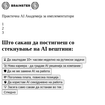
Практична AI Академија за имплементатори
1
2
3
Што сакаш да постигнеш со
стекнување на AI вештини:
⌛
Да заштедам 10+ часови неделно на рутински задачи
🚀
Нова кариера - да градам AI решенија за компании
🛡️
Да не ме замени AI на работа
💸
Поголема плата, повисока позиција
🧠
Да користам AI секојдневно на работа
💡
Засега само сакам да останам во тек
Следно