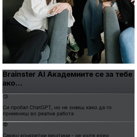
Brainster AI Академиите се
за тебе
ако...
🧐
Си пробал ChatGPT, но не знаеш како да го
примениш во реална работа
🤓
Сакаш конкретни вештини - не уште еден