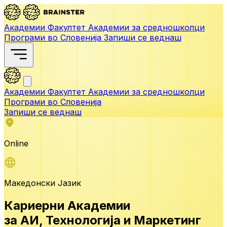
Академии
Факултет
Академии за средношколци
Програми во Словенија
Запиши се веднаш
Академии
Факултет
Академии за средношколци
Програми во Словенија
Запиши се веднаш
Online
Македонски Јазик
Кариерни Академии
за АИ,
Технологија и Маркетинг