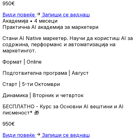
950€
Види повеќе
Запиши се веднаш
Академија • 4 месеци
Практична AI академија за маркетери
Стани AI Native маркетер. Научи да користиш AI за
содржина, перформанс и автоматизација на
маркетингот.
Формат |
Online
Подготвителна програма |
Август
Старт |
5-ти Октомври
Динамика |
Вторник и четврток
БЕСПЛАТНО
- Курс за Основни AI вештини и AI
писменост*
🎁
950€
Види повеќе
Запиши се веднаш