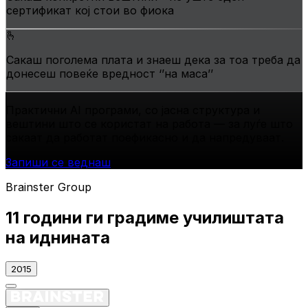
сертификат кој стои во фиока
🫰
Сакаш поголема плата и знаеш дека за тоа треба да
донесеш повеќе вредност ‘’на маса’’
Практични АI програми, со јасна структура и
вештини што се користат на работа —
за луѓе што
сакаат да работат поефикасно и да напредуваат.
Запиши се веднаш
Brainster Group
11 години ги градиме
училиштата
на иднината
2015