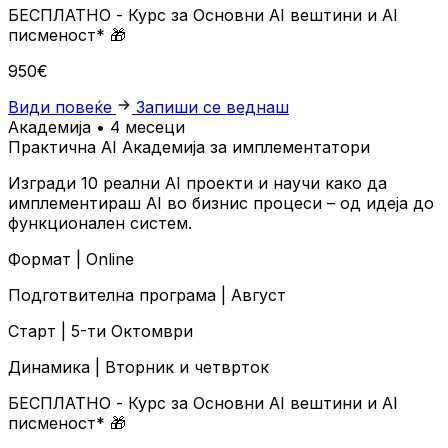
БЕСПЛАТНО
- Курс за Основни AI вештини и AI
писменост*
🎁
950€
Види повеќе
Запиши се веднаш
Академија • 4 месеци
Практична AI Академија за имплементатори
Изгради 10 реални AI проекти и научи како да
имплементираш AI во бизнис процеси – од идеја до
функционален систем.
Формат |
Online
Подготвителна програма |
Август
Старт |
5-ти Октомври
Динамика |
Вторник и четврток
БЕСПЛАТНО
- Курс за Основни AI вештини и AI
писменост*
🎁