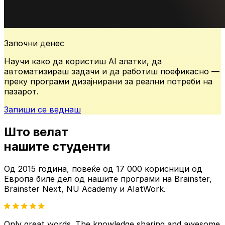
Започни денес
Научи како да користиш AI алатки, да
автоматизираш задачи и да работиш поефикасно —
преку програми дизајнирани за реални потреби на
пазарот.
Запиши се веднаш
Што велат
нашите
студенти
Од 2015 година, повеќе од
17 000 корисници од
Европа
биле дел од нашите
програми на Brainster,
Brainster Next, NU Academy и AIatWork.
Only great words. The knowledge sharing and awesome