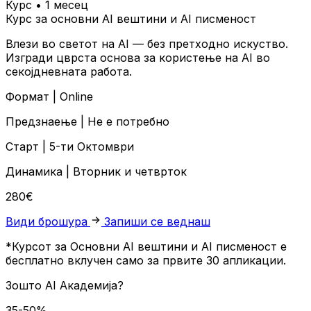
Курс • 1 месец
Курс за основни AI вештини и AI писменост
Влези во светот на AI — без претходно искуство.
Изгради цврста основа за користење на AI во
секојдневната работа.
Формат |
Online
Предзнаење |
Не е потребно
Старт |
5-ти Октомври
Динамика |
Вторник и четврток
280€
Види брошура
Запиши се веднаш
*Курсот за Основни AI вештини и AI писменост е
бесплатно вклучен само за првите 30 апликации.
Зошто
AI Академија?
35-50%