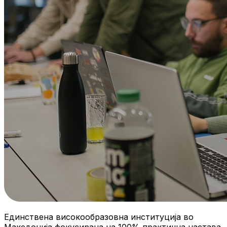
Единствена високообразовна институција во
Македонија фокусирана на 100% практична настава.