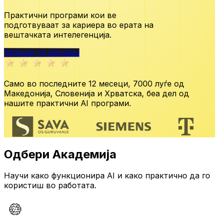
Практични програми кои ве
подготвуваат за кариера во ерата
на
вештачката интелегенција.
Запиши се веднаш
Само во последните 12 месеци,
7000 луѓе од
Македонија, Словенија и Хрватска,
беа дел од
нашите практични AI програми.
Одбери Академија
Научи како функционира AI и како практично да го
користиш во работата.