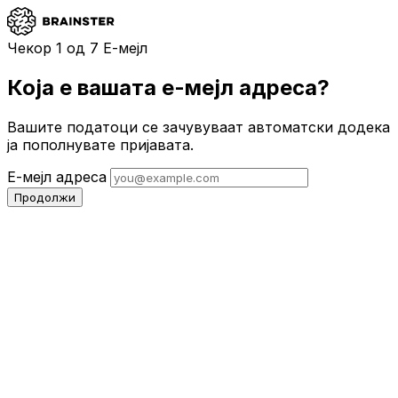
Чекор
1
од 7
Е-мејл
Која е вашата е-мејл адреса?
Вашите податоци се зачувуваат автоматски додека
ја пополнувате пријавата.
Е-мејл адреса
Продолжи